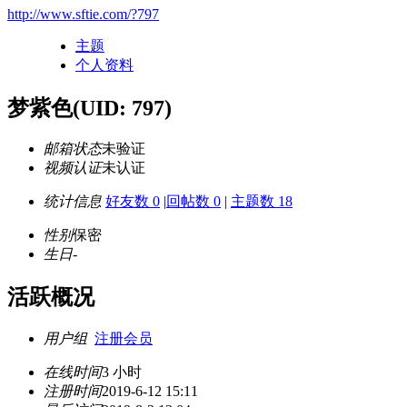
http://www.sftie.com/?797
主题
个人资料
梦紫色
(UID: 797)
邮箱状态
未验证
视频认证
未认证
统计信息
好友数 0
|
回帖数 0
|
主题数 18
性别
保密
生日
-
活跃概况
用户组
注册会员
在线时间
3 小时
注册时间
2019-6-12 15:11