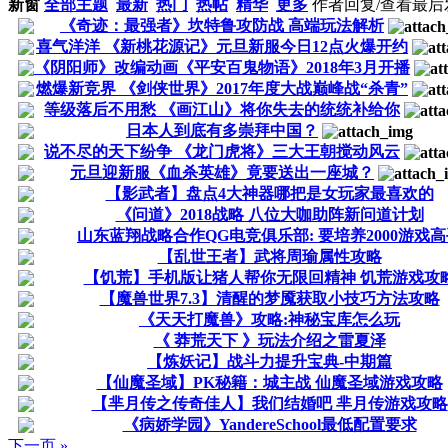
新窗
全部主题
最新
热门
热帖
精华
更多
作者
回复/查看
最后
《奇迹：最强者》坎特鲁攻防战 高端玩法解析
喜气洋洋 《新桃花源记》元旦新服今日12点火爆开约
《阴阳师》改编动画《平安百鬼物语》2018年3月开播
燃爆新竞界 《剑侠世界》2017年度大战巅峰战“杀青”
等级落后不用愁 《画江山》将你失去的统统补给你
日本人到底有多崇拜中国？
说不尽的天下纷争 《龙门虎将》三大王朝搅动风云
元旦迎新服《血杀英雄》竟要送出一座城？
【影武者】盘点4大神器哪把是女玩家最喜欢的
《问道》2018战略 八位大咖助阵新问道计划
山东蓝翔战略合作QG电竞俱乐部: 要培养2000游戏
【乱世王者】武将周瑜属性攻略
【饥荒】手机版让猪人帮你无限回精神 饥荒游戏攻
【魔兽世界7.3】清醒的梦魇获取小技巧方法攻略
《天天打魔兽》攻略:神秘宝库怎么玩
《 莽荒天下 》玩法介绍之雷夏泽
【炼妖记】战斗力提升宝典-中期篇
【仙魔圣域】PK秘籍：城主战 仙魔圣域游戏攻略
【芈月传之传奇佳人】我们结婚吧 芈月传游戏攻略
《病娇学园》YandereSchool最低配置要求
下一页 »