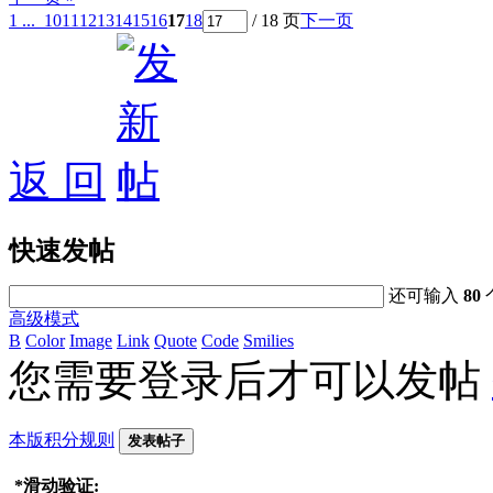
1 ...
10
11
12
13
14
15
16
17
18
/ 18 页
下一页
返 回
快速发帖
还可输入
80
高级模式
B
Color
Image
Link
Quote
Code
Smilies
您需要登录后才可以发帖
本版积分规则
发表帖子
*
滑动验证: