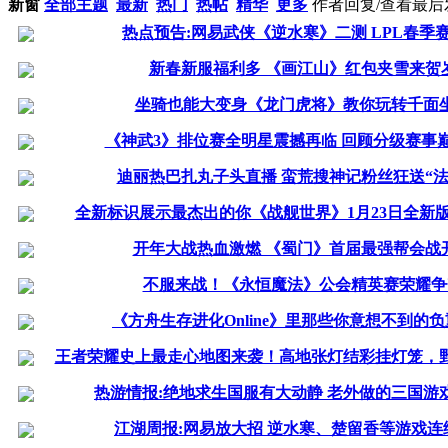
新窗
全部主题
最新
热门
热帖
精华
更多
作者
回复/查看
最后
热点预告:网易武侠《逆水寒》二测 LPL春季
新春新服福利多 《画江山》红包夹雪来贺
坐骑也能大变身《龙门虎将》教你玩转千面
《神武3》排位赛全明星震撼再临 回顾分级赛事
迪丽热巴扎丸子头直播 蛮荒搜神记粉丝狂送“法
全新标识展示最杰出的你《战舰世界》1月23日全新
开年大战热血激燃 《蜀门》首届最强帮会战
不服来战！《永恒魔法》公会精英赛荣耀争
《方舟生存进化Online》里那些你意想不到的
王者荣耀史上最走心地图来袭！高地张灯结彩挂灯笼，
热游情报:绝地求生国服有大动静 老外做的三国游
江湖周报:网易放大招 逆水寒、楚留香等游戏连