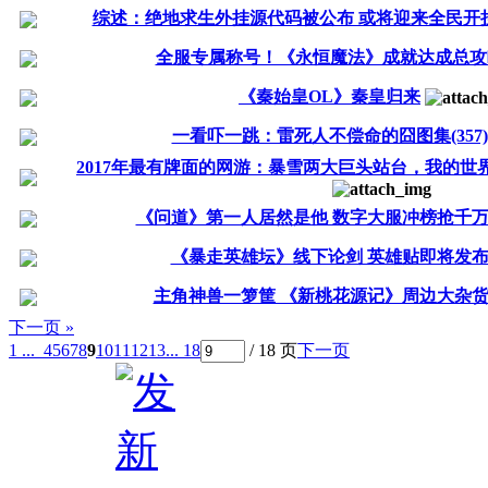
综述：绝地求生外挂源代码被公布 或将迎来全民开
全服专属称号！《永恒魔法》成就达成总攻
《秦始皇OL》秦皇归来
一看吓一跳：雷死人不偿命的囧图集(357)
2017年最有牌面的网游：暴雪两大巨头站台，我的
《问道》第一人居然是他 数字大服冲榜抢千
《暴走英雄坛》线下论剑 英雄贴即将发
主角神兽一箩筐 《新桃花源记》周边大杂
下一页 »
1 ...
4
5
6
7
8
9
10
11
12
13
... 18
/ 18 页
下一页