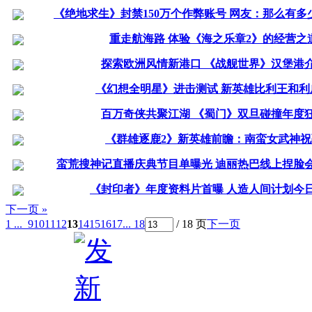
《绝地求生》封禁150万个作弊账号 网友：那么有多
重走航海路 体验《海之乐章2》的经营之
探索欧洲风情新港口 《战舰世界》汉堡港
《幻想全明星》进击测试 新英雄比利王和利
百万奇侠共聚江湖 《蜀门》双旦碰撞年度
《群雄逐鹿2》新英雄前瞻：南蛮女武神祝
蛮荒搜神记直播庆典节目单曝光 迪丽热巴线上捏脸
《封印者》年度资料片首曝 人造人间计划今
下一页 »
1 ...
9
10
11
12
13
14
15
16
17
... 18
/ 18 页
下一页