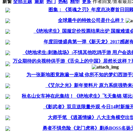
新窗
全部主题
最新
热门
热帖
精华
更多
作者
回复/查看
最后
图集：《英魂之刃》年度总决赛首日回
全球最牛的特效公司是什么样？
《绝地求生》国服定价投票结果出炉 国服难道
年度回馈盛典第一弹《新天龙》2017感谢
《绝地求生:刺激战场》:不惧其他吃鸡手游 用户会
万众期待的央视特供手游《舌尖上的中国》居然长这样？
为一张新地图竟跑遍一座城 你所不知的梦幻西游手
《艾尔之光》新年资料片 原力系统强势来
秋名山女车神在此集结！《绝地求生》飞天集锦 堪比
《影武者》双旦送限量外观 今日14时新服
大师手笔 《逍遥情缘》八大主角横空出
勇者不惧危险《龙门虎将》剿杀BOSS名扬