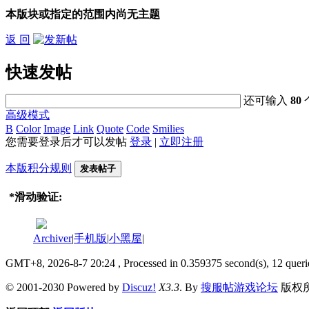
本版块或指定的范围内尚无主题
返 回
快速发帖
还可输入
80
高级模式
B
Color
Image
Link
Quote
Code
Smilies
您需要登录后才可以发帖
登录
|
立即注册
本版积分规则
发表帖子
*
滑动验证:
Archiver
|
手机版
|
小黑屋
|
GMT+8, 2026-8-7 20:24
, Processed in 0.359375 second(s), 12 queri
© 2001-2030 Powered by
Discuz!
X3.3
. By
搜服帖游戏论坛
版权