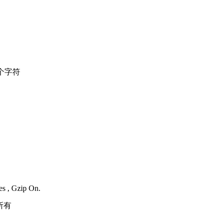
个字符
es , Gzip On.
所有