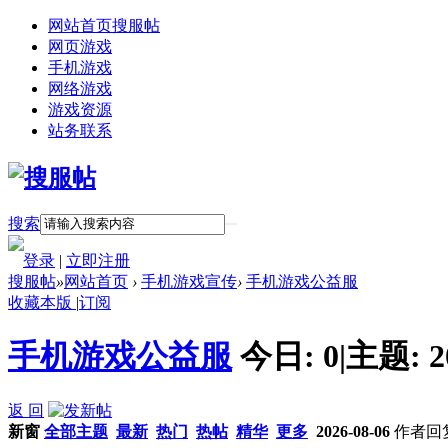
网站首页
搜服帖
网页游戏
手机游戏
网络游戏
游戏资源
站务联系
搜索
登录
|
立即注册
搜服帖
»
网站首页
›
手机游戏宣传
›
手机游戏公益服
收藏本版
|
订阅
手机游戏公益服
今日:
0
|
主题:
2
返 回
新窗
全部主题
最新
热门
热帖
精华
更多
2026-08-06
作者
回