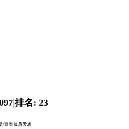
097
|
排名:
23
复/查看
最后发表