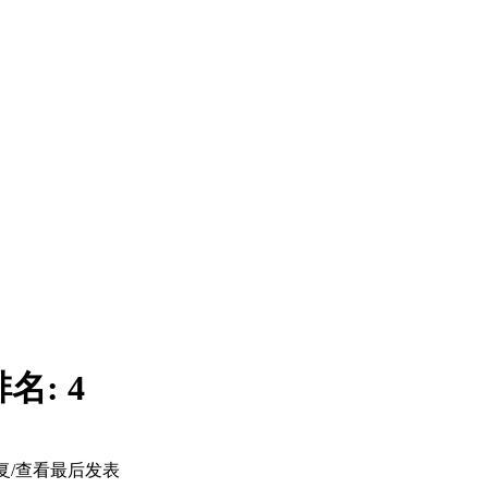
排名:
4
复/查看
最后发表