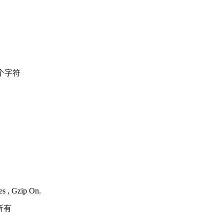
个字符
es , Gzip On.
所有