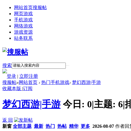
网站首页
搜服帖
网页游戏
手机游戏
网络游戏
游戏资源
站务联系
搜索
登录
|
立即注册
搜服帖
»
网站首页
›
热门手机游戏
›
梦幻西游|手游
收藏本版
|
订阅
梦幻西游|手游
今日:
0
|
主题:
6
|
返 回
新窗
全部主题
最新
热门
热帖
精华
更多
2026-08-07
作者
回