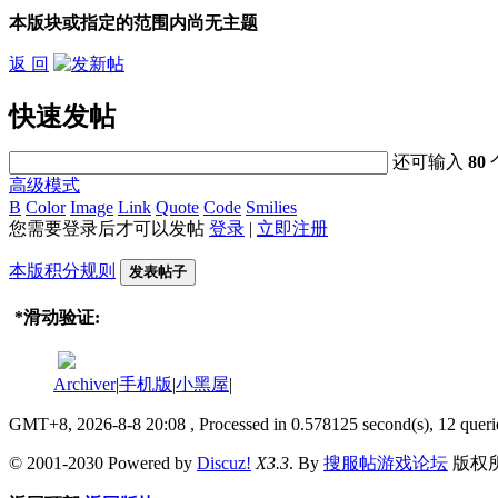
本版块或指定的范围内尚无主题
返 回
快速发帖
还可输入
80
高级模式
B
Color
Image
Link
Quote
Code
Smilies
您需要登录后才可以发帖
登录
|
立即注册
本版积分规则
发表帖子
*
滑动验证:
Archiver
|
手机版
|
小黑屋
|
GMT+8, 2026-8-8 20:08
, Processed in 0.578125 second(s), 12 queri
© 2001-2030 Powered by
Discuz!
X3.3
. By
搜服帖游戏论坛
版权