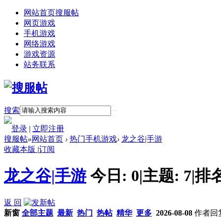
网站首页
搜服帖
网页游戏
手机游戏
网络游戏
游戏资源
站务联系
搜索
登录
|
立即注册
搜服帖
»
网站首页
›
热门手机游戏
›
龙之谷|手游
收藏本版
|
订阅
龙之谷|手游
今日:
0
|
主题:
7
|
排
返 回
新窗
全部主题
最新
热门
热帖
精华
更多
2026-08-08
作者
回