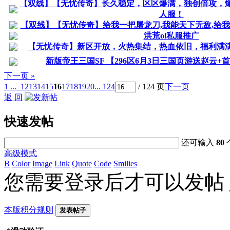
【双线】【无忧传奇】长久稳定，区区爆满，独创倍攻，
人服！
【双线】【无忧传奇】给我一把屠龙刀,我能天下无敌,给我
洪荒ol私服推广
【无忧传奇】新区开放，火热集结，热血依旧，福利满
新版帝王三国SF 【296区6月3日三国页游送赵云+首
下一页 »
1 ...
12
13
14
15
16
17
18
19
20
... 124
/ 124 页
下一页
返 回
快速发帖
还可输入
80
高级模式
B
Color
Image
Link
Quote
Code
Smilies
您需要登录后才可以发帖
本版积分规则
发表帖子