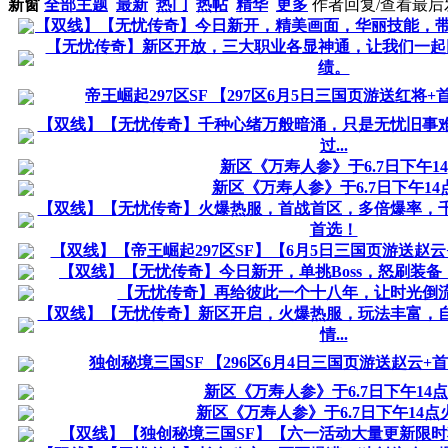
新窗
全部主题
最新
热门
热帖
精华
更多
作者
回复/查看
最后
【双线】【无忧传奇】今日新开，精美画面，华丽技能，带
【无忧传奇】新区开放，三大职业各显神通，让我们一起
绩。
帝王崛起297区SF 【297区6月5日三国页游送红将+首
【双线】【无忧传奇】千种心绪万般暗涌，只是无忧旧事
过...
新区《万寿人参》于6.7日下午14
新区《万寿人参》于6.7日下午14
【双线】【无忧传奇】火爆热服，首战首区，多倍爆率，
首选！
【双线】【帝王崛起297区SF】【6月5日三国页游送赵云+
【双线】【无忧传奇】今日新开，单挑Boss，怒刷装备
【无忧传奇】再给彼此一个十八年，让时光倒
【双线】【无忧传奇】新区开启，火爆热服，玩法丰富，
情...
独创秘境三国SF 【296区6月4日三国页游送赵云+首
新区《万寿人参》于6.7日下午14
新区《万寿人参》于6.7日下午14点
【双线】【独创秘境三国SF】【六一活动大量更新限