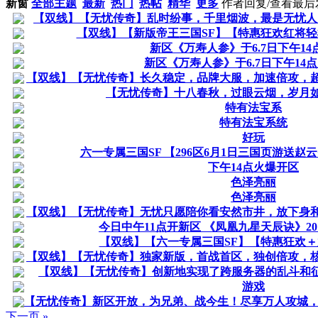
新窗
全部主题
最新
热门
热帖
精华
更多
作者
回复/查看
最后
【双线】【无忧传奇】乱时纷事，千里烟波，最是无忧人间
【双线】【新版帝王三国SF】【特惠狂欢红将
新区《万寿人参》于6.7日下午14
新区《万寿人参》于6.7日下午14
【双线】【无忧传奇】长久稳定，品牌大服，加速倍攻，
【无忧传奇】十八春秋，过眼云烟，岁月
特有法宝系
特有法宝系统
好玩
六一专属三国SF 【296区6月1日三国页游送赵云+
下午14点火爆开区
色泽亮丽
色泽亮丽
【双线】【无忧传奇】无忧只愿陪你看安然市井，放下身
今日中午11点开新区 《凤凰九星天辰诀》2
【双线】【六一专属三国SF】【特惠狂欢
【双线】【无忧传奇】独家新版，首战首区，独创倍攻，
【双线】【无忧传奇】创新地实现了跨服务器的乱斗和征战
游戏
【无忧传奇】新区开放，为兄弟、战今生！尽享万人攻城，
下一页 »