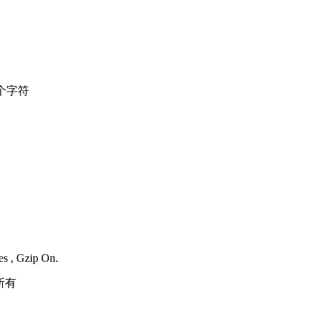
个字符
es , Gzip On.
所有