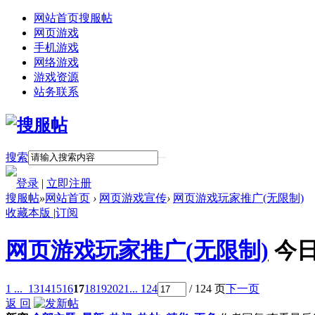
网站首页
搜服帖
网页游戏
手机游戏
网络游戏
游戏资源
站务联系
搜索
登录
|
立即注册
搜服帖
»
网站首页
›
网页游戏宣传
›
网页游戏玩家推广(无限制)
收藏本版
|
订阅
网页游戏玩家推广(无限制)
今日
1 ...
13
14
15
16
17
18
19
20
21
... 124
/ 124 页
下一页
返 回