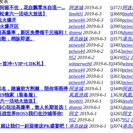
发表
留不住，花自飘零水自流一...
阿迷城
2019-6-3
0
3721
阿迷
轻松拿六一活动大放送】
lingh01
2019-6-3
0
3669
lingh
点火爆开
peiwo44
2019-6-3
0
3566
peiw
点火爆开区
peiwo44
2019-6-3
0
3901
peiw
超高爆率，新区免费领千元福利！
dismnz
2019-6-3
0
3518
dism
如歌，稍纵即逝。
港岛妹妹
2019-6-3
0
3575
港岛
peiwo44
2019-6-2
0
3403
peiw
peiwo44
2019-6-2
0
3542
peiw
952
2019-6-2
0
3616
952
2
首冲+VIP+CDK礼】
winnerweb0
2019-6-1
0
3450
winn
peiwo44
2019-6-1
0
3610
peiw
peiwo44
2019-6-1
0
3613
peiw
peiwo44
2019-6-1
0
3382
peiw
和名，踏遍前方荆棘，陪你等雨停
阿迷城
2019-6-1
0
3449
阿迷
019独家（装备服）
凤凰游戏
2019-6-1
1
3628
凤凰
＋六一活动大放送】
lingh01
2019-6-1
0
3546
lingh
核心玩法高爆率，散人长期首选！
dismnz
2019-6-1
0
3431
dism
世界BOSS我们在沙城等你!
阿文
2019-6-1
0
3265
阿文
952
2019-6-1
0
3457
952
2
就让我们一起迎接这PK盛宴吧！
港岛妹妹
2019-6-1
0
3074
港岛