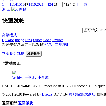
1 ...
13
14
15
16
17
18
19
20
21
... 124
/ 124 页
下一页
返 回
快速发帖
还可输入
80
高级模式
B
Color
Image
Link
Quote
Code
Smilies
您需要登录后才可以发帖
登录
|
立即注册
本版积分规则
发表帖子
*
滑动验证:
Archiver
|
手机版
|
小黑屋
|
GMT+8, 2026-8-8 14:29
, Processed in 0.125000 second(s), 15 queri
© 2001-2030 Powered by
Discuz!
X3.3
. By
搜服帖游戏论坛
版权
返回顶部
返回版块