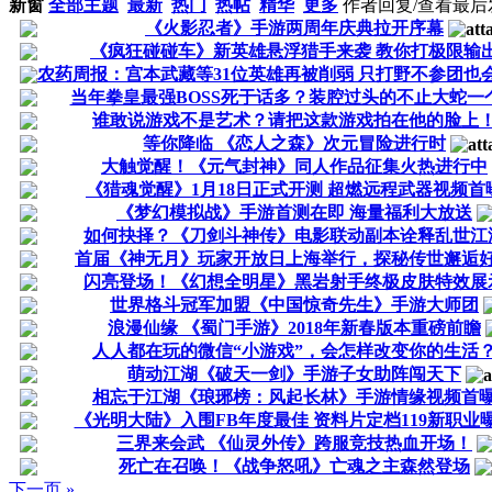
新窗
全部主题
最新
热门
热帖
精华
更多
作者
回复/查看
最后
《火影忍者》手游两周年庆典拉开序幕
《疯狂碰碰车》新英雄悬浮猎手来袭 教你打极限输
农药周报：宫本武藏等31位英雄再被削弱 只打野不参团也
当年拳皇最强BOSS死于话多？装腔过头的不止大蛇一
谁敢说游戏不是艺术？请把这款游戏拍在他的脸上
等你降临 《恋人之森》次元冒险进行时
大触觉醒！《元气封神》同人作品征集火热进行中
《猎魂觉醒》1月18日正式开测 超燃远程武器视频首
《梦幻模拟战》手游首测在即 海量福利大放送
如何抉择？《刀剑斗神传》电影联动副本诠释乱世江
首届《神无月》玩家开放日上海举行，探秘传世邂逅
闪亮登场！《幻想全明星》黑岩射手终极皮肤特效展
世界格斗冠军加盟《中国惊奇先生》手游大师团
浪漫仙缘 《蜀门手游》2018年新春版本重磅前瞻
人人都在玩的微信“小游戏”，会怎样改变你的生活
萌动江湖《破天一剑》手游子女助阵闯天下
相忘于江湖《琅琊榜：风起长林》手游情缘视频首
《光明大陆》入围FB年度最佳 资料片定档119新职业
三界来会武 《仙灵外传》跨服竞技热血开场！
死亡在召唤！《战争怒吼》亡魂之主森然登场
下一页 »