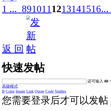
1 ...
8
9
10
11
12
13
14
15
16
...
返 回
快速发帖
还可输入
80
高级模式
B
Color
Image
Link
Quote
Code
Smilies
您需要登录后才可以发帖