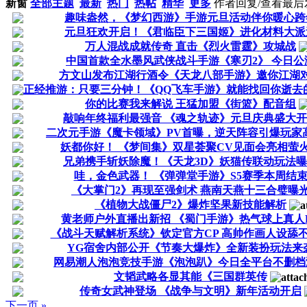
新窗
全部主题
最新
热门
热帖
精华
更多
作者
回复/查看
最后
趣味盎然，《梦幻西游》手游元旦活动伴你暖心跨
元旦狂欢开启！《君临臣下三国姬》进化材料大派
万人混战成就传奇 直击《烈火雷霆》攻城战
中国首款全水墨风武侠战斗手游《寒刃2》 今日公
方文山发布江湖行酒令《天龙八部手游》邀你江湖
正经推游：只要三分钟！《QQ飞车手游》就能找回你逝去
你的比赛我来解说 王猛加盟《街篮》配音组
敲响年终福利最强音 《魂之轨迹》元旦庆典盛大
二次元手游《魔卡领域》PV首曝，逆天阵容引爆玩家
妖都你好！ 《梦间集》双星荟聚CV见面会亮相萤
兄弟携手斩妖除魔！《天龙3D》妖猫传联动玩法
哇，金色武器！ 《弹弹堂手游》S5赛季本周结
《大掌门2》再现至强剑术 燕南天燕十三合璧曝
《植物大战僵尸2》爆炸坚果新技能解析
黄老师户外直播出新招 《蜀门手游》热气球上真人
《战斗天赋解析系统》钦定官方CP 高帅作画人设舔
YG宿舍内部公开《节奏大爆炸》全新装扮玩法来
网易潮人泡泡竞技手游《泡泡趴》今日全平台不删档
文韬武略各显其能《三国群英传
传奇女武神登场 《战争与文明》新年活动开启
下一页 »