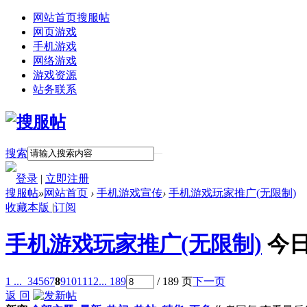
网站首页
搜服帖
网页游戏
手机游戏
网络游戏
游戏资源
站务联系
搜索
登录
|
立即注册
搜服帖
»
网站首页
›
手机游戏宣传
›
手机游戏玩家推广(无限制)
收藏本版
|
订阅
手机游戏玩家推广(无限制)
今日
1 ...
3
4
5
6
7
8
9
10
11
12
... 189
/ 189 页
下一页
返 回