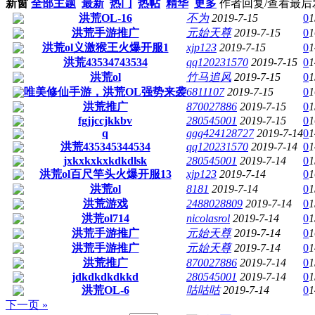
新窗
全部主题
最新
热门
热帖
精华
更多
作者
回复/查看
最后
洪荒OL-16
不为
2019-7-15
0
1
洪荒手游推广
元始天尊
2019-7-15
0
1
洪荒ol义激猴王火爆开服1
xjp123
2019-7-15
0
1
洪荒43534743534
qq120231570
2019-7-15
0
1
洪荒ol
竹马追风
2019-7-15
0
1
唯美修仙手游，洪荒OL强势来袭
6811107
2019-7-15
0
1
洪荒推广
870027886
2019-7-15
0
1
fgjjccjkkbv
280545001
2019-7-15
0
1
q
ggg424128727
2019-7-14
0
1
洪荒435345344534
qq120231570
2019-7-14
0
1
jxkxkxkxkdkdlsk
280545001
2019-7-14
0
1
洪荒ol百尺竿头火爆开服13
xjp123
2019-7-14
0
1
洪荒ol
8181
2019-7-14
0
1
洪荒游戏
2488028809
2019-7-14
0
1
洪荒ol714
nicolasrol
2019-7-14
0
1
洪荒手游推广
元始天尊
2019-7-14
0
1
洪荒手游推广
元始天尊
2019-7-14
0
1
洪荒推广
870027886
2019-7-14
0
1
jdkdkdkdkkd
280545001
2019-7-14
0
1
洪荒OL-6
咕咕咕
2019-7-14
0
1
下一页 »