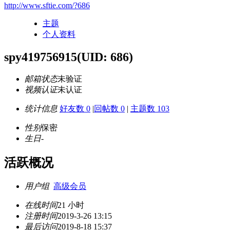
http://www.sftie.com/?686
主题
个人资料
spy419756915
(UID: 686)
邮箱状态
未验证
视频认证
未认证
统计信息
好友数 0
|
回帖数 0
|
主题数 103
性别
保密
生日
-
活跃概况
用户组
高级会员
在线时间
21 小时
注册时间
2019-3-26 13:15
最后访问
2019-8-18 15:37