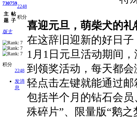
730
759
2248
主
帖
积分
题
子
喜迎元旦，萌柴犬的礼
版主
在这辞旧迎新的好日子，
1月1日元旦活动期间
积分
到领奖活动，每天都会
2248
轻点击左键就能通过邮
发消
息
包括半个月的钻石会员
殊碎片”、限量版“鹅之