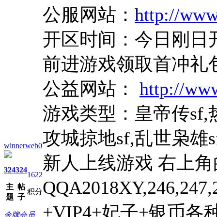
公服网站：
http://ww
开区时间：今日刚日开放
前进游戏领取首冲礼
公益网站：
http://ww
游戏类型：皇帝传sf,热
攻城掠地sf,乱世枭雄s
winnerweb0
新人上线游戏 右上角的
324
324
1622
QQA2018XY,246,
主
帖
积分
题
子
+VIP4+妃子+银
金牌会员