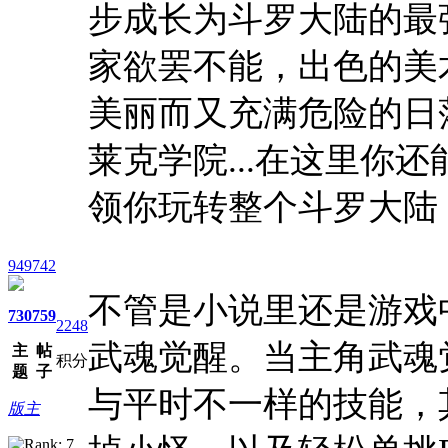
步成长为斗罗大陆的最
家欲罢不能，出色的美
美丽而又充满危险的日
莱克学院...在这里你
领你玩转整个斗罗大陆
949742
不管是小说里还是游戏
730
759
2248
武魂觉醒。当主角武魂
主
帖
积分
题
子
与平时不一样的技能，
版主