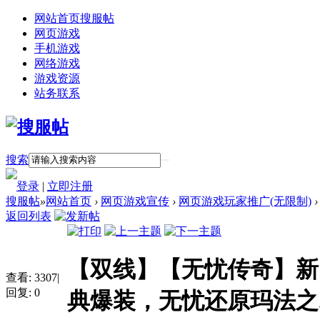
网站首页
搜服帖
网页游戏
手机游戏
网络游戏
游戏资源
站务联系
搜索
登录
|
立即注册
搜服帖
»
网站首页
›
网页游戏宣传
›
网页游戏玩家推广(无限制)
›
返回列表
【双线】【无忧传奇】新
查看:
3307
|
回复:
0
典爆装，无忧还原玛法之..