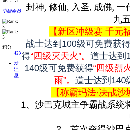
题
子
分
封神
, 修仙, 入圣, 成佛,
中级会员
九五
【新区冲级赛 千元
战士达到
100级可免费获
积分
423
得
“
四级灭天火
”。
道士达到
发
140级可免费获得
“
四级烈
消
息
雨
”。
道士达到
14
【称霸玛法·决战沙
1、沙巴克城主争霸战系统
2、首次夺得沙巴