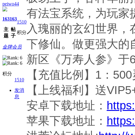
peiwo44
有法宝系统，为玩家
163
163
1510
入瑰丽的玄幻世界，
主
帖
积分
题
子
下修仙。做更强大的
金牌会员
新区《万寿人参》于6
【充值比例】1：50
积分
1510
【上线福利】送VIP5+
发消
息
安卓下载地址：
https:
苹果下载地址：
https: