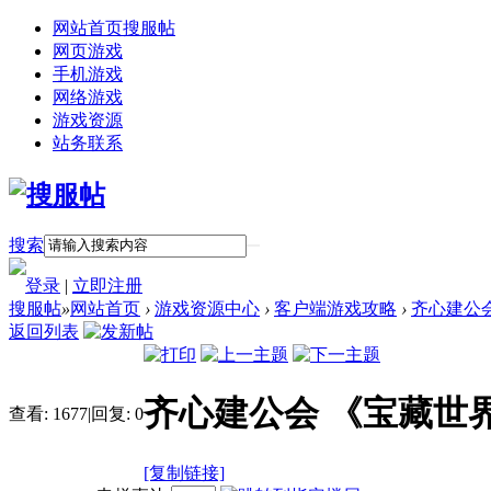
网站首页
搜服帖
网页游戏
手机游戏
网络游戏
游戏资源
站务联系
搜索
登录
|
立即注册
搜服帖
»
网站首页
›
游戏资源中心
›
客户端游戏攻略
›
齐心建公
返回列表
齐心建公会 《宝藏世
查看:
1677
|
回复:
0
[复制链接]