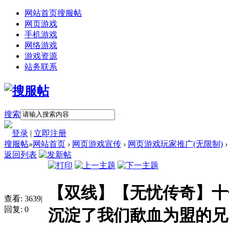
网站首页
搜服帖
网页游戏
手机游戏
网络游戏
游戏资源
站务联系
搜索
登录
|
立即注册
搜服帖
»
网站首页
›
网页游戏宣传
›
网页游戏玩家推广(无限制)
›
返回列表
【双线】【无忧传奇】十
查看:
3639
|
回复:
0
沉淀了我们歃血为盟的兄..