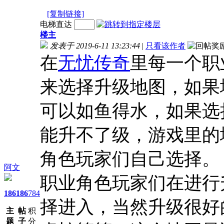
[复制链接]
电梯直达
楼主
发表于 2019-6-11 13:23:44
|
只看该作者
在
无忧传奇
里每一个职
来选择升级地图，如果
可以如鱼得水，如果选
能升不了级，游戏里的
角色玩家们自己选择。
阿文
职业角色玩家们在进行
186
186
784
择进入，当然升级很好
主
帖
积
题
子
分