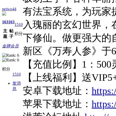
有法宝系统，为玩家
peiwo44
入瑰丽的玄幻世界，
163
163
1510
主
帖
积分
下修仙。做更强大的
题
子
金牌会员
新区《万寿人参》于6
【充值比例】1：500
积分
1510
【上线福利】送VIP5+1
发消
安卓下载地址：
https:
息
苹果下载地址：
https: