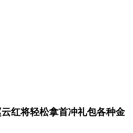
送赵云红将轻松拿首冲礼包各种金