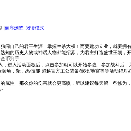
|
倒序浏览
|
阅读模式
，独闯自己的君王生涯，掌握生杀大权！而要建功立业，就要拥
人熟知的历史人物或神话人物都能招募，为君主打造盛世王朝，
种金币到手
进入，进入活动面板后，点击参加就可以开始参战。参加战斗后
颛顼，尧，禹/技能 超越官方主公装备/宠物/地宫等等活动绝对
册
己的属性，那么你的伤害就会更高噢，所以建议每天留一些修为
~