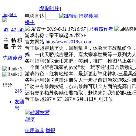
[复制链接]
lingh01
电梯直达
楼主
发表于 2019-6-11 17:16:07
|
只看该作者
47
47
245
游戏名称：帝王崛起297区SF
主
帖
积
官方网站
http://www.2018yx.com
题
子
分
帝王崛起穿越历史，回到乱世，体验天下战乱纷争
娲、一代天骄成吉思汗、唐太宗李世民等一系列为
中级会员
各种福利领取金币来源：签到，推广，推图马上各
一个面向所有玩家的pvp活动，玩家通过日常活动
游戏特色：红将轻松拿。最新更新神化神将/三星黑金
各种福利领取点击注册先人一步提前进游戏游戏注
积分
活动中有鼓舞按钮，点击鼓舞可以全方面的提高自
245
还有更多额外奖励任君领取，赶快来到我们的队伍吧
帝王崛起297区SF 297区6月11日刚刚开放
发消
息
收藏
回复
使用道具
举报