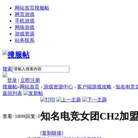
网站首页
搜服帖
网页游戏
手机游戏
网络游戏
游戏资源
站务联系
搜索
登录
|
立即注册
搜服帖
»
网站首页
›
游戏资源中心
›
客户端游戏攻略
›
知名电竞女
返回列表
知名电竞女团CH2加
查看:
1809
|
回复:
0
[复制链接]