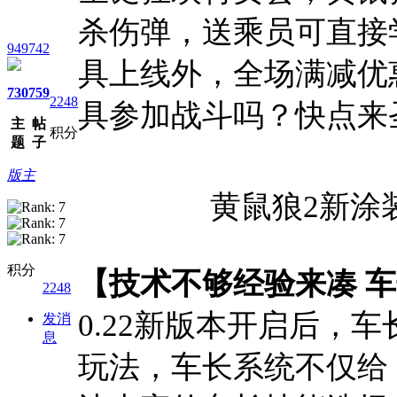
杀伤弹，送乘员可直接
949742
具上线外，全场满减优
730
759
2248
具参加战斗吗？快点来
主
帖
积分
题
子
版主
黄鼠狼2新涂
积分
【技术不够经验来凑 
2248
0.22新版本开启后，
发消
息
玩法，车长系统不仅给