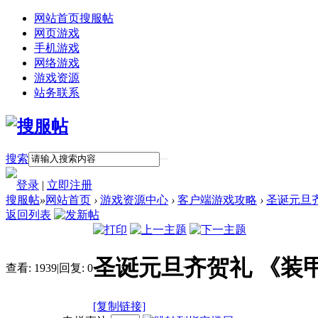
网站首页
搜服帖
网页游戏
手机游戏
网络游戏
游戏资源
站务联系
搜索
登录
|
立即注册
搜服帖
»
网站首页
›
游戏资源中心
›
客户端游戏攻略
›
圣诞元旦
返回列表
圣诞元旦齐贺礼 《装
查看:
1939
|
回复:
0
[复制链接]