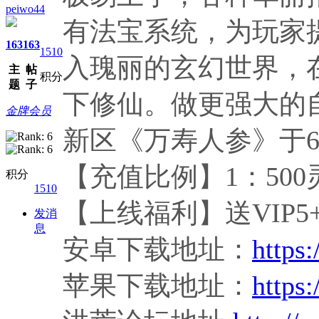
peiwo44
有法宝系统，为玩家
163
163
1510
入瑰丽的玄幻世界，
主
帖
积分
题
子
下修仙。做更强大的
金牌会员
新区《万寿人参》于6
【充值比例】1：500
积分
1510
【上线福利】送VIP5+1
发消
息
安卓下载地址：
https:
苹果下载地址：
https: