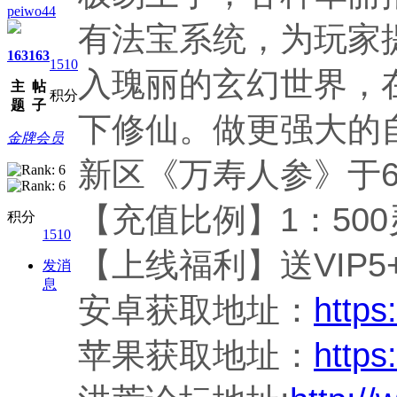
peiwo44
有法宝系统，为玩家
163
163
1510
入瑰丽的玄幻世界，
主
帖
积分
题
子
下修仙。做更强大的
金牌会员
新区《万寿人参》于6
【充值比例】1：50
积分
1510
【上线福利】送VIP5+
发消
息
安卓获取地址：
https:
苹果获取地址：
https: