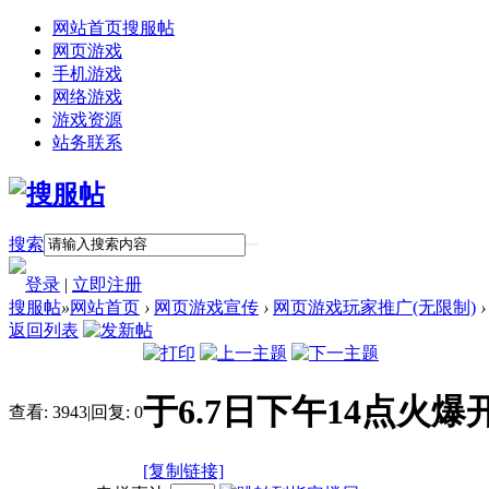
网站首页
搜服帖
网页游戏
手机游戏
网络游戏
游戏资源
站务联系
搜索
登录
|
立即注册
搜服帖
»
网站首页
›
网页游戏宣传
›
网页游戏玩家推广(无限制)
›
返回列表
于6.7日下午14点火爆
查看:
3943
|
回复:
0
[复制链接]