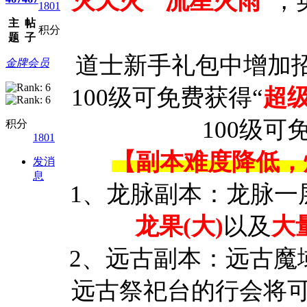
灭天火
”“
流星火雨
”，
1801
主
帖
积分
题
子
道士新手礼包中增加
金牌会员
100级可免费获得“
超
100级可
积分
1801
【副本难度降低，
发消
息
1、龙脉副本：龙脉一
龙果(大)
以及
大
2、远古副本：远古魔
远古祭祀台的行会将可