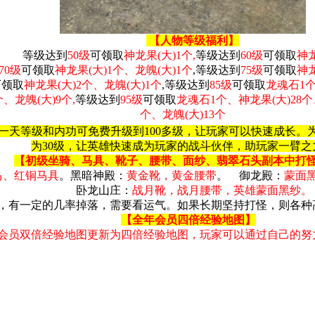
【
人物等级福利
】
等级达到
50级
可领取
神龙果(大)1个,
等级达到
60级
可领取
神龙
70级
可领取
神龙果(大)1个、龙魄(大)1个
,等级达到
75级
可领取
神龙
可领取
神龙果(大)2个、龙魄(大)1个
,
等级达到
85级
可领取
龙魂石1个
、龙魄(大)9个,
等级达到
95级
可领取
龙魂石1个、神龙果(大)28个、
个、龙魄(大)13个
一天等级和内功可免费升级到100多级，让玩家可以快速成长。
为30级，让英雄快速成为玩家的战斗伙伴，助玩家一臂之
【初级坐骑、马具、靴子、腰带、面纱、翡翠石头副本中打
马、红铜马具
。
黑暗神殿：
黄金靴，黄金腰带
。
御龙殿：
蒙面
卧龙山庄：
战月靴，战月腰带，英雄蒙面黑纱。
有一定的几率掉落，需要看运气。如果长期坚持打怪，则各种
【
全年会员四倍经验地图】
会员双倍经验地图更新为四倍经验地图，玩家可以通过自己的努