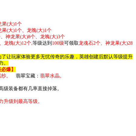
果(大)1个
果(大)1个、龙魄(大)1个
、神龙果(大)8个、龙魄(大)3个
龙魄(大)12个,
等级达到
100级
可领取
龙魂石2个、神龙果(大)28
为了让玩家体验更多无忧传奇的乐趣，英雄创建后默认等级提升
力。
怪必爆】
黑纱。
翡翠宝藏：
翡翠水晶。
高级装备都有几率直接掉落。
力升级到最高等级。