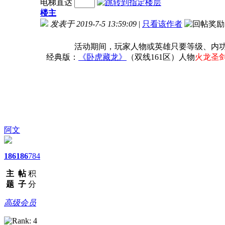
电梯直达
楼主
发表于 2019-7-5 13:59:09
|
只看该作者
活动期间，玩家人物或英雄只要等级、内功
经典版：
《卧虎藏龙》
（双线161区）人物
火龙圣
阿文
186
186
784
主
帖
积
题
子
分
高级会员