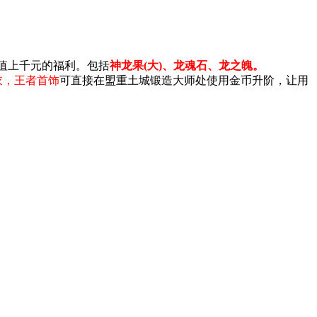
值上千元的福利。包括
神龙果(大)、龙魂石、龙之魄。
衣，王者首饰
可直接在盟重土城锻造大师处使用金币升阶，让用