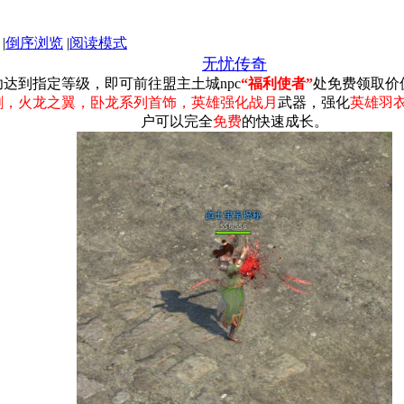
|
倒序浏览
|
阅读模式
无忧传奇
达到指定等级，即可前往盟主土城npc
“福利使者”
处免费领取价
剑，火龙之翼，卧龙系列首饰，英雄强化战月
武器，强化
英雄羽
户可以完全
免费
的快速成长。