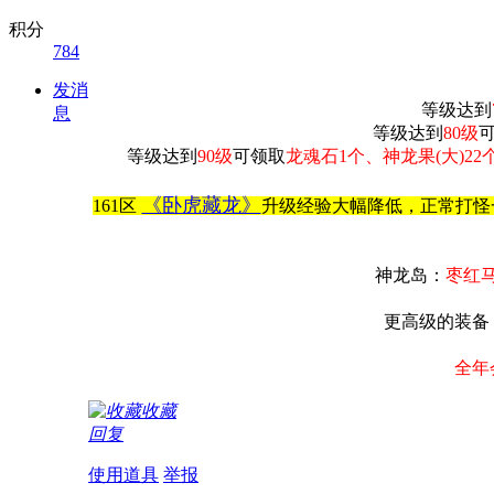
积分
784
发消
等级达到
息
等级达到
80级
等级达到
90级
可领取
龙魂石1个、神龙果(大)22个
《卧虎藏龙》
161区
升级经验大幅降低，正常打怪
神龙岛：
枣红
更高级的装备，
全年
收藏
回复
使用道具
举报