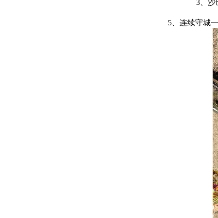
3、
5、连续守城