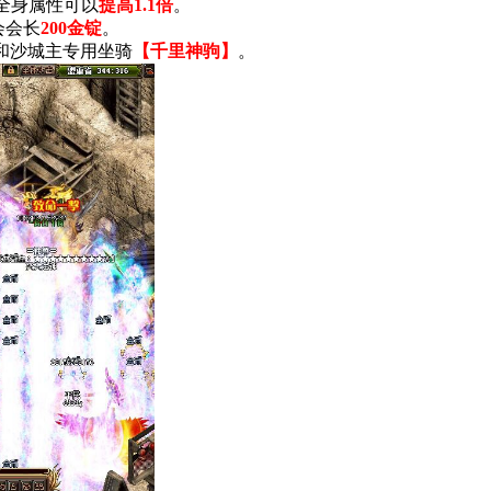
全身属性可以
提高1.1倍
。
会会长
200金锭
。
和沙城主专用坐骑
【千里神驹】
。