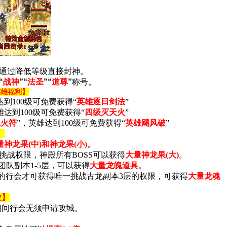
可通过降低等级直接封神。
“
战神
”“
法圣
”“
道尊
”
称号。
英雄福利】
达到100级可免费获得“
英雄逐日剑法
”
雄达到100级可免费获得“
四级灭天火
”
魂火符
”，英雄达到100级可免费获得“
英雄飓风破
”
】
量神龙果(中)和神龙果(小)
。
挑战权限，神殿所有BOSS可以获得
大量神龙果(大)
。
团队副本1-5层，可以获得
大量龙魄道具
。
放，占领的行会才可获得唯一挑战古龙副本3层的权限，可获得
大量龙魂
业】
期间行会无须申请攻城。
。