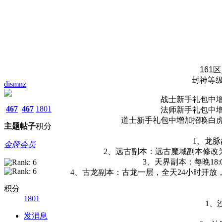
161区
封神等
dismnz
战士新手礼包中增
467
467
1801
法师新手礼包中增
道士新手礼包中增加招唤白虎
主题
帖子
积分
1、龙脉
金牌会员
2、远古副本：远古魔域副本修改为
3、天界副本：每晚18
4、古龙副本：古龙一层，全天24小时开放
积分
1801
1、
发消息