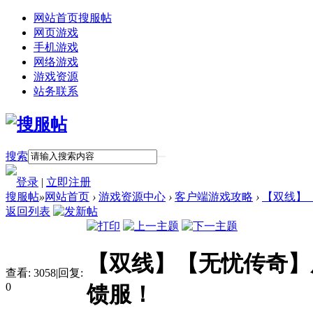
网站首页
搜服帖
网页游戏
手机游戏
网络游戏
游戏资源
站务联系
搜索
登录
|
立即注册
搜服帖
»
网站首页
›
游戏资源中心
›
客户端游戏攻略
›
【双线】【
返回列表
【双线】【无忧传奇】
查看:
3058
|
回复:
0
馈服！