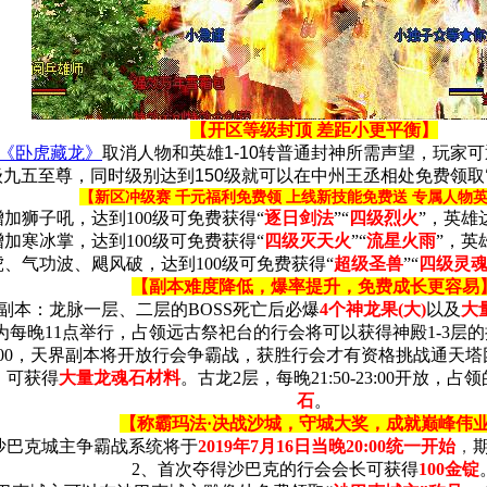
【开区等级封顶 差距小更平衡】
《卧虎藏龙》
取消人物和英雄1-10转普通封神所需声望，玩家
级九五至尊，同时级别达到150级就可以在中州王丞相处免费领取
【新区冲级赛 千元福利免费领 上线新技能免费送 专属人物
加狮子吼，达到100级可免费获得“
逐日剑法
”“
四级烈火
”，英雄
加寒冰掌，达到100级可免费获得“
四级灭天火
”“
流星火雨
”，英
、气功波、飓风破，达到100级可免费获得“
超级圣兽
”“
四级灵
【副本难度降低，爆率提升，免费成长更容易
副本：龙脉一层、二层的BOSS死亡后必爆
4个神龙果(大)
以及
大
每晚11点举行，占领远古祭祀台的行会将可以获得神殿1-3层的
:00，天界副本将开放行会争霸战，获胜行会才有资格挑战通天塔
，可获得
大量龙魂石材料
。古龙2层，每晚21:50-23:00开
石
。
【称霸玛法·决战沙城，守城大奖，成就巅峰伟
沙巴克城主争霸战系统将于
2019年7月16日
当晚20:00统一开始
，
2、首次夺得沙巴克的行会会长可获得
100金锭