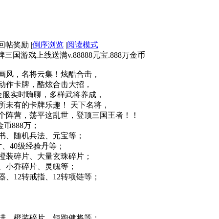
|
倒序浏览
|
阅读模式
国游戏上线送满v.88888元宝.888万金币
画风，名将云集！炫酷合击，
版动作卡牌，酷炫合击大招，
全服实时嗨聊，多样武将养成，
所未有的卡牌乐趣！ 天下名将，
个阵营，荡平这乱世，登顶三国王者！！
币888万；
书、随机兵法、元宝等；
、40级经验丹等；
橙装碎片、大量玄珠碎片；
、小乔碎片、灵魄等；
、12转戒指、12转项链等；
进、橙装碎片、短跑健将等；