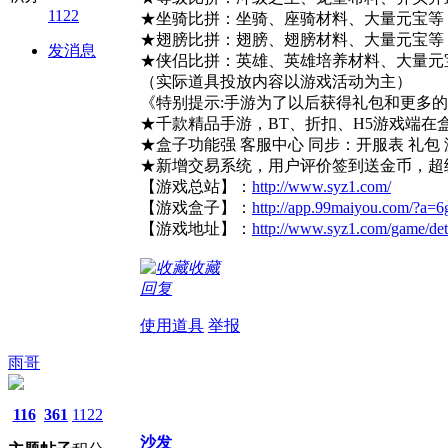
1122
★坐骑比拼：坐骑、座骑材料、大量元宝等
★翅膀比拼：翅膀、翅膀材料、大量元宝等
发消息
★侠侣比拼：英雄、英雄培养材料、大量元
（实际道具投放内容以游戏活动为主）
《特别提示:手游为了以后获得礼包和更多
★千款精品手游，BT、折扣、H5游戏端在
★盒子功能强 客服中心 同步：开服表 礼包 
★新增交易系统，用户评价签到送金币，超
【游戏总站】：
http://www.syz1.com/
【游戏盒子】：
http://app.99maiyou.com/?a=6
【游戏地址】：
http://www.syz1.com/game/det
收藏
回复
使用道具
举报
雨哥
116
361
1122
沙发