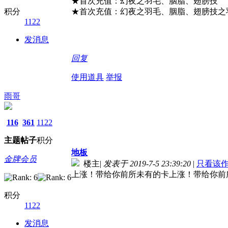
★首次充值：幻夜之羽毛、胭脂、翅膀技
积分
★首次充值：幻夜之羽毛、胭脂、翅膀技之
1122
发消息
回复
使用道具
举报
雨哥
116
361
1122
主题
帖子
积分
地板
金牌会员
楼主
|
发表于 2019-7-5 23:39:20
|
只看该
上涨！带给你前所未有的卡上涨！带给你前
积分
1122
发消息