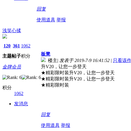
回复
使用道具
举报
浅笑心揉
120
361
1062
板凳
主题
帖子
积分
楼主
|
发表于 2019-7-9 16:41:52
|
只看该
升V20，让您一步登天
金牌会员
★精彩限时装升V20，让您一步登天
★精彩限时装升V20，让您一步登天
★精彩限时装
积分
1062
发消息
回复
使用道具
举报