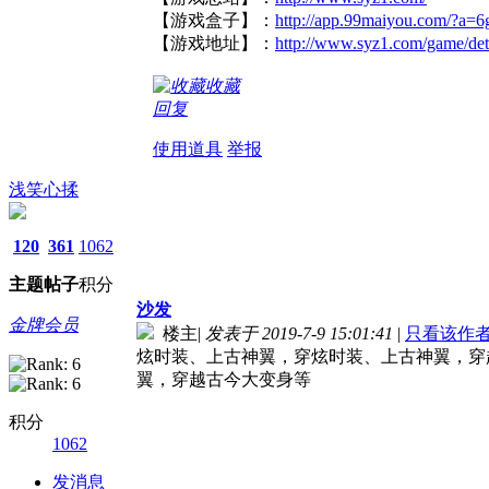
【游戏盒子】：
http://app.99maiyou.com/?a=6
【游戏地址】：
http://www.syz1.com/game/det
收藏
回复
使用道具
举报
浅笑心揉
120
361
1062
主题
帖子
积分
沙发
金牌会员
楼主
|
发表于 2019-7-9 15:01:41
|
只看该作
炫时装、上古神翼，穿炫时装、上古神翼，穿
翼，穿越古今大变身等
积分
1062
发消息