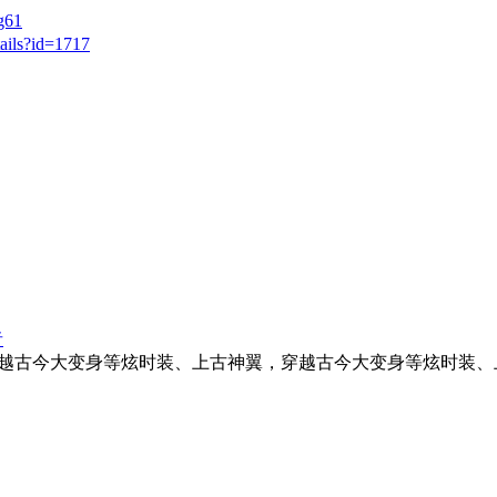
g61
ails?id=1717
者
越古今大变身等炫时装、上古神翼，穿越古今大变身等炫时装、