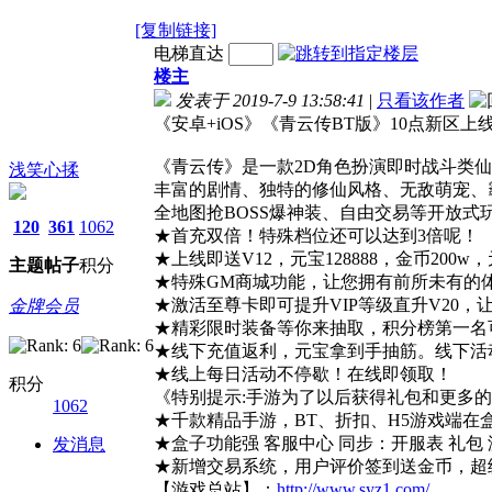
[复制链接]
电梯直达
楼主
发表于 2019-7-9 13:58:41
|
只看该作者
《安卓+iOS》《青云传BT版》10点新区上线
《青云传》是一款2D角色扮演即时战斗类
浅笑心揉
丰富的剧情、独特的修仙风格、无敌萌宠、
全地图抢BOSS爆神装、自由交易等开放式
120
361
1062
★首充双倍！特殊档位还可以达到3倍呢！
★上线即送V12，元宝128888，金币200
主题
帖子
积分
★特殊GM商城功能，让您拥有前所未有的
★激活至尊卡即可提升VIP等级直升V20，
金牌会员
★精彩限时装备等你来抽取，积分榜第一名
★线下充值返利，元宝拿到手抽筋。线下活
★线上每日活动不停歇！在线即领取！
积分
《特别提示:手游为了以后获得礼包和更多
1062
★千款精品手游，BT、折扣、H5游戏端在
★盒子功能强 客服中心 同步：开服表 礼包 
发消息
★新增交易系统，用户评价签到送金币，超
【游戏总站】：
http://www.syz1.com/