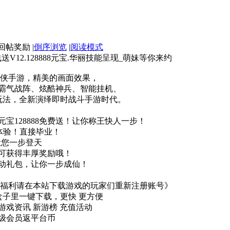
|
倒序浏览
|
阅读模式
送V12.128888元宝.华丽技能呈现_萌妹等你来约
仙侠手游，精美的画面效果，
霸气战阵、炫酷神兵、智能挂机、
玩法，全新演绎即时战斗手游时代。
w，元宝128888免费送！让你称王快人一步！
体验！直接毕业！
让您一步登天
可获得丰厚奖励哦！
动礼包，让你一步成仙！
的福利请在本站下载游戏的玩家们重新注册账号》
盒子里一键下载，更快 更方便
游戏资讯 新游榜 充值活动
级会员返平台币