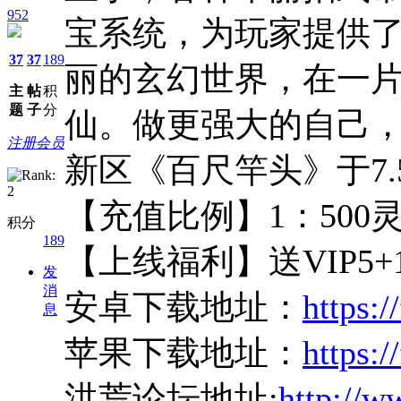
952
宝系统，为玩家提供
37
37
189
丽的玄幻世界，在一
主
帖
积
题
子
分
仙。做更强大的自己，
注册会员
新区《百尺竿头》于7.
【充值比例】1：500
积分
189
【上线福利】送VIP5+1
发
消
安卓下载地址：
https:/
息
苹果下载地址：
https:/
洪荒论坛地址:
http://