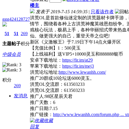
楼主
发表于 2019-7-15 14:59:35
|
只看该作者
洪荒OL是首款修仙迷定制的洪荒题材卡牌手游
ggg424128727
情节，围绕着各种上古洪荒神魔英雄恩怨纷争。
戏核心玩法，极易上手，各种华丽招式带来热血
51
51
269
仙。做更强大的自己，重登天帝之位吧!
新区《义激猴王》于7.19日下午14点火爆开区
主题
帖子
积分
【充值比例】1：500灵玉
【上线福利】送VIP5+10000灵玉和888888银币
中级会员
安卓下载地址：
https://fir.im/at29
苹果下载地址：
https://fir.im/mej3
洪荒论坛地址:
http://www.lewanhh.com/
推广20群或10论坛送6000灵玉。
积分
洪荒OL交流群：613503233
269
洪荒OL交流群：613503233
发消息
推广人:98区星辰天君
推广天数：6
推广日期:7.15
推广链接：
http://www.lewanhh.com/forum.php ... 
收藏
回复