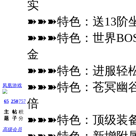
实
➽➽➽特色：送13阶
➽➽➽特色：世界BO
金
➽➽➽特色：进服轻
➽➽➽特色：苍冥幽谷升
凤凰游戏
倍
65
250
757
主
帖
积
➽➽➽特色：顶级装
题
子
分
高级会员