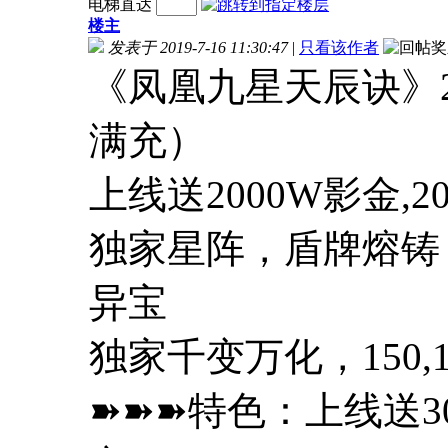
电梯直达
楼主
发表于 2019-7-16 11:30:47
|
只看该作者
《凤凰九星天辰诀》2
满充）
上线送2000W影金,2
独家星阵，盾牌熔铸
异宝
独家千变万化，150,180
➽➽➽特色：上线送3