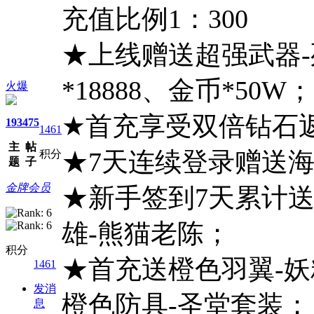
充值比例1：300
★上线赠送超强武器
*18888、金币*50W；
火爆
★首充享受双倍钻石
193
475
1461
主
帖
★7天连续登录赠送海
积分
题
子
金牌会员
★新手签到7天累计送
雄-熊猫老陈；
积分
★首充送橙色羽翼-妖
1461
发消
橙色防具-圣堂套装；
息