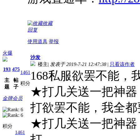
收藏
回复
使用道具
举报
火爆
沙发
楼主
|
发表于 2019-7-21 12:47:38
|
只看该作者
193
475
168私服欲罢不能，
1461
主
帖
积分
题
子
★打几关送一把神器，
金牌会员
打欲罢不能，我全都
★打几关送一把神器，
积分
1461
打