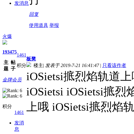
发消息
回复
使用道具
举报
火爆
193
475
1461
板凳
主
帖
积分
楼主
|
发表于 2019-7-21 16:41:47
|
只看该作者
题
子
iOSietsi掋烈焰轨道上
金牌会员
iOSietsi iOSiets
上哦 iOSietsi掋
积分
1461
发消
息