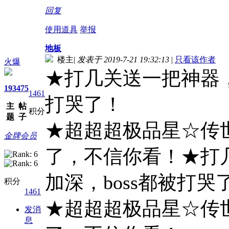
回复
使用道具
举报
地板
楼主
|
发表于 2019-7-21 19:32:13
|
只看该作者
火爆
★打几关送一把神器，
193
475
1461
打哭了！
主
帖
积分
题
子
★超超超极品星☆传世
金牌会员
了，不信你看！★打
加深，boss都被打哭
积分
1461
★超超超极品星☆传世
发消
息