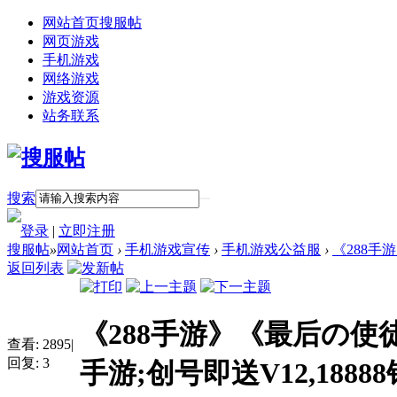
网站首页
搜服帖
网页游戏
手机游戏
网络游戏
游戏资源
站务联系
搜索
登录
|
立即注册
搜服帖
»
网站首页
›
手机游戏宣传
›
手机游戏公益服
›
《288手
返回列表
《288手游》《最后の使
查看:
2895
|
回复:
3
手游;创号即送V12,1888