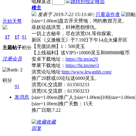
电梯直达
楼主
发表于 2019-7-22 15:13:40
|
只看该作者
[size=1.00em]盘古开天劈地，鸿钧教授万灵。
元始天尊
巫妖征战洪荒，封神恩怨情仇。
一切上古秘辛，尽在洪荒OL等你探索。
17
17
91
新区《义激猴王》于7.19日下午14点火爆开区
【充值比例】1：500灵玉
主题
帖子
积分
【上线福利】送VIP5+10000灵玉和888888银币
注册会员
安卓下载地址：
https://fir.im/at29
苹果下载地址：
https://fir.im/mej3
洪荒论坛地址:
http://www.lewanhh.com/
推广20群或10论坛送6000灵玉。
积分
洪荒OL交流群：613503233
91
洪荒OL交流群：613503233
发消息
[size=1.00em]推广人:[size=1.00em]100[size=1.0
[size=1.00em]推广天数：15天
推广日期:7.22
收藏
回复