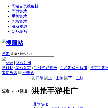
网站首页
搜服帖
网页游戏
手机游戏
网络游戏
游戏资源
站务联系
搜索
登录
|
立即注册
搜服帖
»
网站首页
›
手机游戏宣传
›
手机游戏公益服
›
洪荒手游
返回列表
洪荒手游推广
查看:
2621
|
回复:
0
[复制链接]