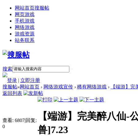
网站首页
搜服帖
网页游戏
手机游戏
网络游戏
游戏资源
站务联系
搜索
登录
|
立即注册
搜服帖
»
网站首页
›
网络游戏宣传
›
稀有网络游戏
›
【端游】完美
返回列表
【端游】完美醉八仙-
查看:
6807
|
回复:
0
兽]7.23