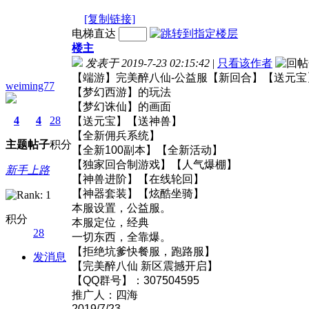
[复制链接]
电梯直达
楼主
发表于 2019-7-23 02:15:42
|
只看该作者
【端游】完美醉八仙-公益服【新回合】【送元宝
weiming77
【梦幻西游】的玩法
【梦幻诛仙】的画面
4
4
28
【送元宝】【送神兽】
【全新佣兵系统】
主题
帖子
积分
【全新100副本】【全新活动】
【独家回合制游戏】【人气爆棚】
新手上路
【神兽进阶】【在线轮回】
【神器套装】【炫酷坐骑】
本服设置，公益服。
积分
本服定位，经典
28
一切东西，全靠爆。
【拒绝坑爹快餐服，跑路服】
发消息
【完美醉八仙 新区震撼开启】
【QQ群号】：307504595
推广人：四海
2019/7/23