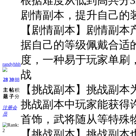
根据难度从低到高共分
剧情副本，提升自己的
【剧情副本】剧情副本
据自己的等级佩戴合适的
度，一种易于玩家单刷
randyhhh
战
28
30
88
【挑战副本】挑战副本
主
帖
积
题
子
分
挑战副本中玩家能获得
注册会
员
首饰，武将随从等特殊
【挑战副本】挑战副本