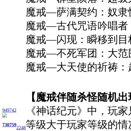
魔戒—萨满契约：奴隶
魔戒—古代咒语吟唱者：
魔戒—闪现：瞬移到目
魔戒—不死军团：大范围
魔戒—大天使的祈祷：
【魔戒伴随杀怪随机出
《神话纪元》中，玩家
949742
等级大于玩家等级的情
730
759
2248