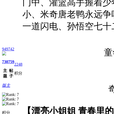
门中、灌篮高手握着少
小、米奇唐老鸭永远争
一道闪电、孙悟空七十
949742
童
730
759
2248
主
帖
积分
题
子
版主
【漂亮小姐姐 青春里
积分