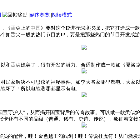
图
|
倒序浏览
|
阅读模式
，《舌尖上的中国》要对这个IP进行深度挖掘，把它打造成一款
个如舌尖一般的热门节目的IP，要是把那些热门的节目开发成
以和舌尖媲美了，很有开发的潜力。合适制作成一款如《夏洛克
个村民家解决不可思议的神秘事件。如李大爷家哪里都电，大家
电笔坏了！所以电笔测哪都显示有电。
国宝守护人”，从而揭开国宝背后的传奇故事。可以做一款类似
每张卡还有不同的品级（普通、稀有、史诗、传说），象征着文
讲解员的配音，哇！金色越王勾践剑！哇！传说杜虎符！从而激发