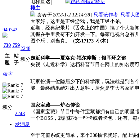
电梯直达
楼主
发表于 2018-1-2 12:14:38
|
只看该作者
|
只看大
大家好，这里是正经游戏，我是正经小弟。
近期，经典纪录片《舌尖上的中国》搞了个大新闻
949742
其握在手里发霉不如开发一下。每家电视台总有几
图个乐，别当真。
（文/17173_小木）
730
759
2248
主
帖
走近科学——夏洛克·福尔摩斯：银耳环之谜
积分
题
子
央视《走近科学》这档科普节目在网上的知名度可
版主
玩家扮演一位隐居乡下的科学家，玩法就是到各
能。最终结果绝对出人意料，居然是李大爷家的
国家宝藏——炉石传说
积分
《国家宝藏》节目中每件宝藏都拥有自己的明星“
2248
一个BOSS，就能获得一些卡或者卡包，还有。
发消息
至于充值系统更简单，来个388抽卡就好。配上