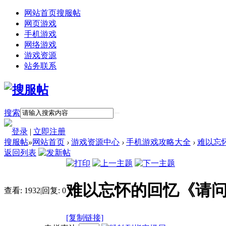
网站首页
搜服帖
网页游戏
手机游戏
网络游戏
游戏资源
站务联系
搜索
登录
|
立即注册
搜服帖
»
网站首页
›
游戏资源中心
›
手机游戏攻略大全
›
难以忘
返回列表
难以忘怀的回忆《请
查看:
1932
|
回复:
0
[复制链接]