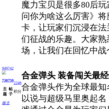
魔力宝贝是很多80后
问你为啥这么厉害》将
卡，让玩家们沉浸在法
们征战的乐趣。大家熟
场，让我们在回忆中战
949742
合金弹头 装备闯关最
730
759
2248
合金弹头作为全球最知
主
帖
积分
题
子
以说与超级马里奥起名
版主