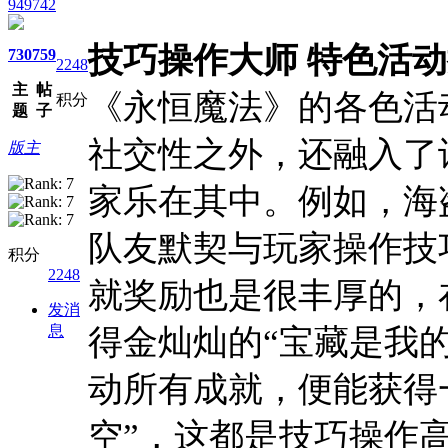
949742
技巧操作大师 特色活
730
759
2248
主
帖
《永恒魔法》的各色活
积分
题
子
社交性之外，还融入了
版主
家乐在其中。例如，海
队友默契与玩家操作技
积分
2248
就奖励也是很丰厚的，
发消
息
得金灿灿的“宝藏是我
动所有成就，便能获得
空”，这都是技巧操作