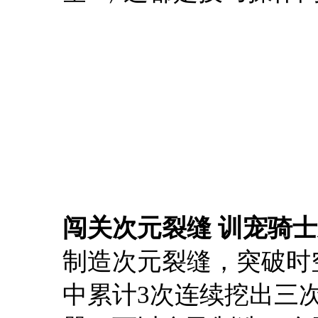
闯关次元裂缝 训宠骑
制造次元裂缝，突破时
中累计3次连续挖出三