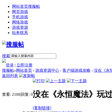
网站首页
搜服帖
网页游戏
手机游戏
网络游戏
游戏资源
站务联系
搜索
登录
|
立即注册
搜服帖
»
网站首页
›
游戏资源中心
›
客户端游戏攻略
›
没在《永
返回列表
没在《永恒魔法》玩过
查看:
2100
|
回复:
0
[复制链接]