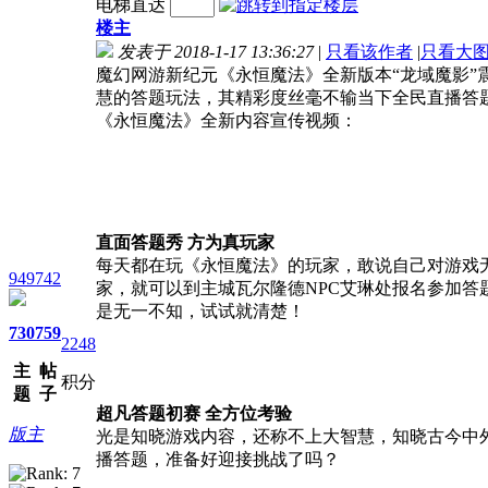
电梯直达
楼主
发表于 2018-1-17 13:36:27
|
只看该作者
|
只看大
魔幻网游新纪元《永恒魔法》全新版本“龙域魔影
慧的答题玩法，其精彩度丝毫不输当下全民直播答
《永恒魔法》全新内容宣传视频：
直面答题秀 方为真玩家
每天都在玩《永恒魔法》的玩家，敢说自己对游戏无所不知
949742
家，就可以到主城瓦尔隆德NPC艾琳处报名参加
是无一不知，试试就清楚！
730
759
2248
主
帖
积分
题
子
超凡答题初赛 全方位考验
版主
光是知晓游戏内容，还称不上大智慧，知晓古今中
播答题，准备好迎接挑战了吗？