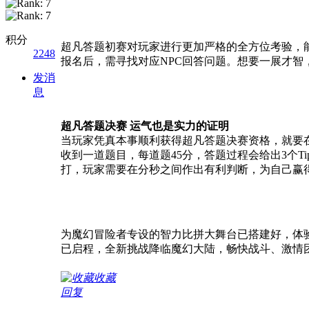
积分
超凡答题初赛对玩家进行更加严格的全方位考验，能
2248
报名后，需寻找对应NPC回答问题。想要一展才智
发消
息
超凡答题决赛 运气也是实力的证明
当玩家凭真本事顺利获得超凡答题决赛资格，就要在
收到一道题目，每道题45分，答题过程会给出3个T
打，玩家需要在分秒之间作出有利判断，为自己赢
为魔幻冒险者专设的智力比拼大舞台已搭建好，体
已启程，全新挑战降临魔幻大陆，畅快战斗、激情
收藏
回复