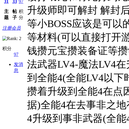
31
33
97
升级师即可解封 解封
主
帖
积
题
子
分
等小BOSS应该是可以
注册会员
等材料(可以直接打开
钱攒元宝攒装备证等攒
积分
97
法武器LV4-魔法LV4
发消
息
到全能4(全能LV4以
攒着升级到全能4在点
据)全能4在去事非之
4升级到事非武器(全能