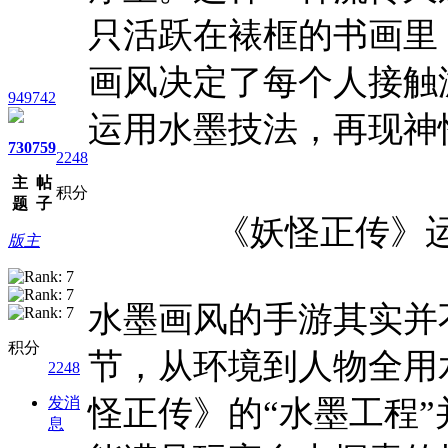
只活跃在裱框的书画里
画风决定了每个人接触
949742
运用水墨技法，再现神
730
759
2248
主
帖
积分
题
子
《妖怪正传》
版主
水墨画风的手游其实并
积分
节，从环境到人物全用
2248
发消
怪正传》的“水墨工程
息