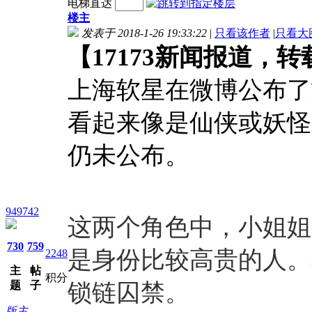
电梯直达
楼主
发表于 2018-1-26 19:33:22
|
只看该作者
|
只看大
【17173新闻报道，
上海软星在微博公布了
看起来像是仙侠或妖怪
仍未公布。
949742
这两个角色中，小姐姐
730
759
是身份比较高贵的人。
2248
主
帖
积分
题
子
锁链囚禁。
版主