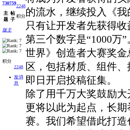
730
759
2248
的流水，继续投入《我
主
帖
积分
题
子
只有让开发者先获得收
版主
第三个数字是“1000
世界》创造者大赛奖金
积分
区，包括材质、组件、
2248
发消
即日开启投稿征集。
息
除了用千万大奖鼓励大
更将以此为起点，长期
赛。我们希望借此打造