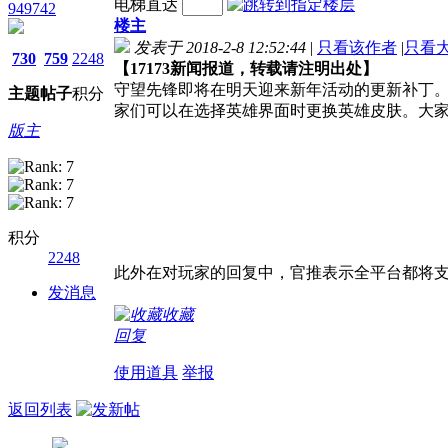
电梯直达
949742
楼主
发表于 2018-2-8 12:52:44
|
只看该作者
|
只看
730
759
2248
【17173新闻报道，转载请注明出处】
守望先锋即将在明天迎来新年活动的更新补丁
主题
帖子
积分
家们可以在选择英雄界面时更换英雄皮肤。大家
版主
积分
2248
此外在对玩家的回复中，官推表示全平台都将
发消息
收藏
回复
使用道具
举报
返回列表