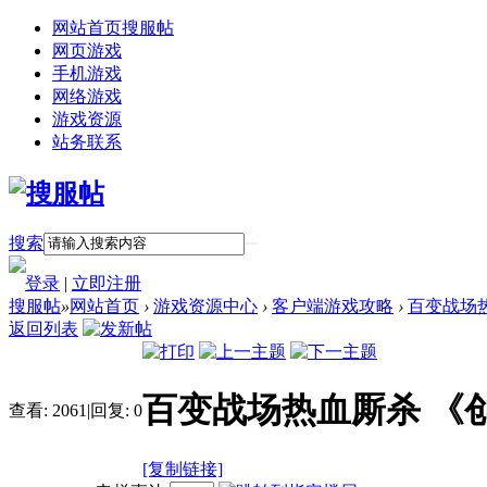
网站首页
搜服帖
网页游戏
手机游戏
网络游戏
游戏资源
站务联系
搜索
登录
|
立即注册
搜服帖
»
网站首页
›
游戏资源中心
›
客户端游戏攻略
›
百变战场
返回列表
百变战场热血厮杀 《
查看:
2061
|
回复:
0
[复制链接]