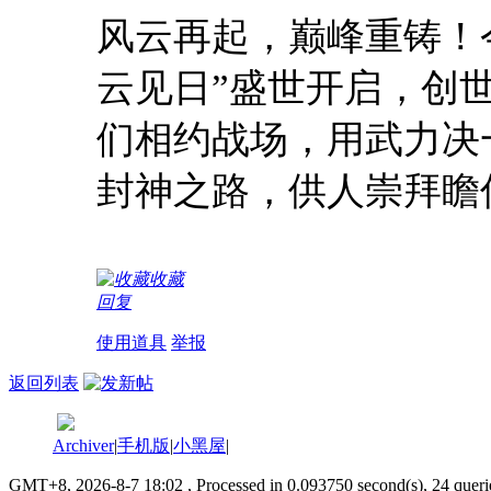
风云再起，巅峰重铸！
云见日”盛世开启，创
们相约战场，用武力决
封神之路，供人崇拜瞻
收藏
回复
使用道具
举报
返回列表
Archiver
|
手机版
|
小黑屋
|
GMT+8, 2026-8-7 18:02
, Processed in 0.093750 second(s), 24 queri